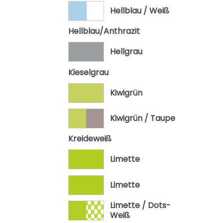
Hellblau / Weiß
Hellblau/Anthrazit
Hellgrau
Kieselgrau
Kiwigrün
Kiwigrün / Taupe
Kreideweiß
Limette
Limette
Limette / Dots-
Weiß