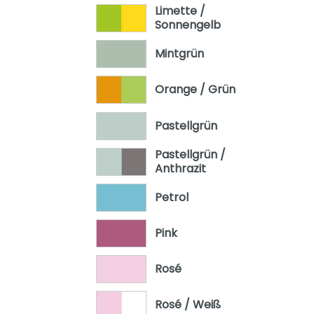
Limette /
Sonnengelb
Mintgrün
Orange / Grün
Pastellgrün
Pastellgrün /
Anthrazit
Petrol
Pink
Rosé
Rosé / Weiß