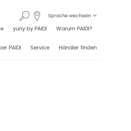
Sprache wechseln
he
yuny by PAIDI
Warum PAIDI?
ber PAIDI
Service
Händler finden
onomie
I ist Ergonomie
nomie am Schreibtisch
ess
ergonomisches Sitzen
®