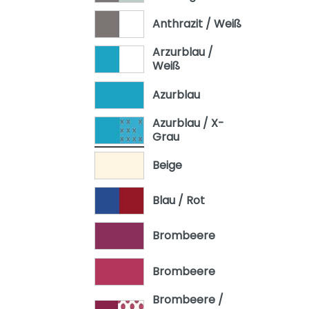
Oscar
Anthrazit / Weiß
Remo
Arzurblau /
Sten
Weiß
Stiene
Azurblau
Yolanda
Azurblau / X-
Grau
Beige
Blau / Rot
Brombeere
Brombeere
Brombeere /