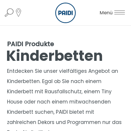
Menü
PAIDI Produkte
Kinderbetten
Entdecken Sie unser vielfältiges Angebot an
Kinderbetten. Egal ob Sie nach einem
Kinderbett mit Rausfallschutz, einem Tiny
House oder nach einem mitwachsenden
Kinderbett suchen, PAIDI bietet mit
zahlreichen Dekors und Programmen nur das