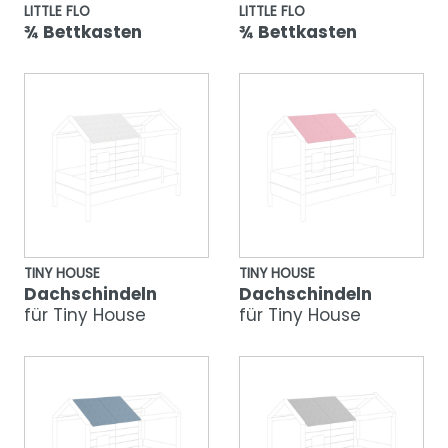
LITTLE FLO
LITTLE FLO
¾ Bettkasten
¾ Bettkasten
TINY HOUSE
TINY HOUSE
Dachschindeln
Dachschindeln
für Tiny House
für Tiny House