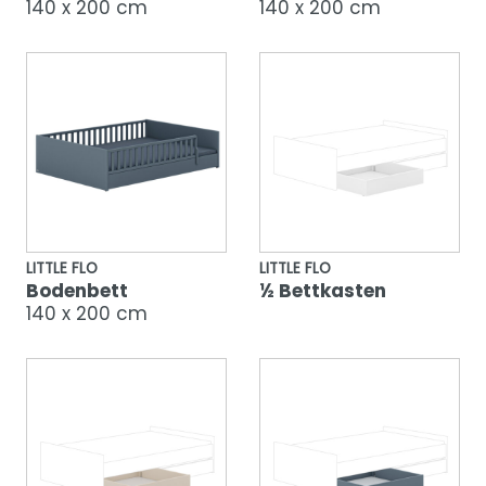
140 x 200 cm
140 x 200 cm
LITTLE FLO
LITTLE FLO
Bodenbett
½ Bettkasten
140 x 200 cm