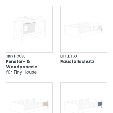
TINY HOUSE
LITTLE FLO
Fenster- &
Rausfallschutz
Wandpaneele
für Tiny House