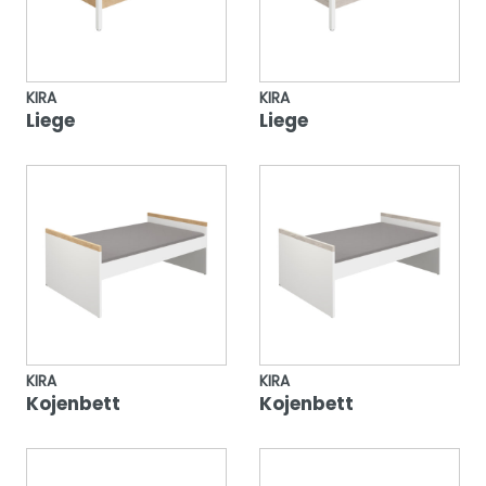
KIRA
KIRA
Liege
Liege
KIRA
KIRA
Kojenbett
Kojenbett