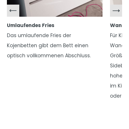
Umlaufendes Fries
Wandre
Das umlaufende Fries der
Für Kir
Kojenbetten gibt dem Bett einen
Wandre
optisch vollkommenen Abschluss.
Größen
Sidebo
hohen R
im Kind
oder q