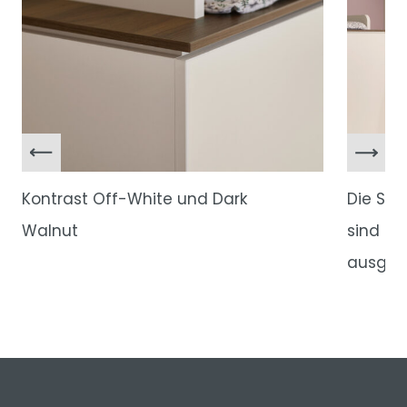
Kontrast Off-White und Dark
Die Sc
Walnut
sind mi
ausgest