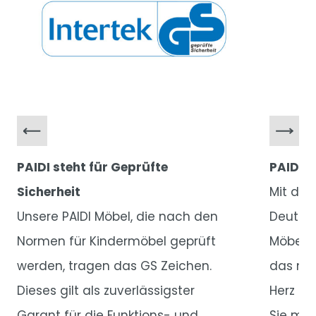
PAIDI steht für Geprüfte
PAIDI t
Sicherheit
Mit dem
Unsere PAIDI Möbel, die nach den
Deutsc
Normen für Kindermöbel geprüft
Möbel (
werden, tragen das GS Zeichen.
das nur
Dieses gilt als zuverlässigster
Herz un
Garant für die Funktions- und
Sie müs