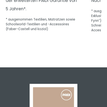
der erweiterten PAIDI Garantie von
Nachka
5 Jahren*.
* ausgeno
Exklusiv-
* ausgenommen Textilien, Matratzen sowie
Fynn“) so
Schoolworld-Textilien und -Accessoires
Schreibti
(Faber-Castell und koziol)
Accessoir