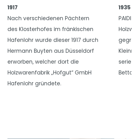
1917
1935
Nach verschiedenen Pächtern
PAIDI w
des Klosterhofes im fränkischen
Holzwar
Hafenlohr wurde dieser 1917 durch
gegründ
Hermann Buyten aus Düsseldorf
Kleinmö
erworben, welcher dort die
serienm
Holzwarenfabrik „Hofgut“ GmbH
Bettchen
Hafenlohr gründete.