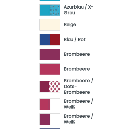
Oscar
Azurblau / X-
Grau
Remo
Beige
Sten
Stiene
Blau / Rot
Yolanda
Brombeere
Brombeere
Brombeere /
Dots-
Brombeere
Brombeere /
Weiß
Brombeere /
Weiß