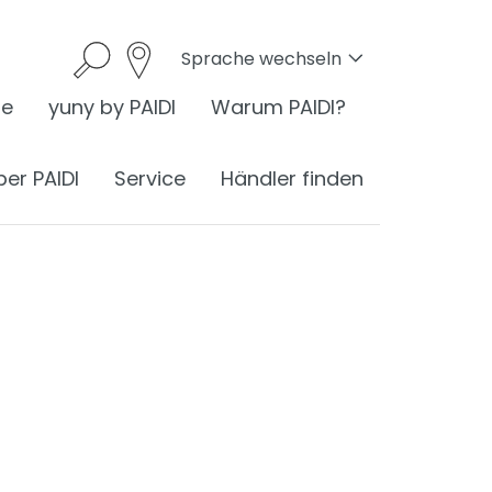
Sprache wechseln
he
yuny by PAIDI
Warum PAIDI?
ber PAIDI
Service
Händler finden
onomie
I ist Ergonomie
nomie am Schreibtisch
ess
ergonomisches Sitzen
®