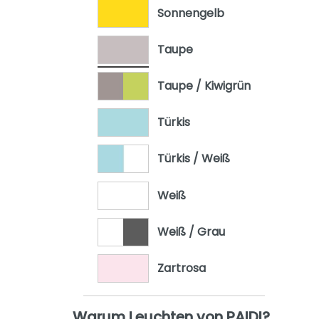
Sonnengelb
Taupe
Taupe / Kiwigrün
Türkis
Türkis / Weiß
Weiß
Weiß / Grau
Zartrosa
Warum Leuchten von PAIDI?