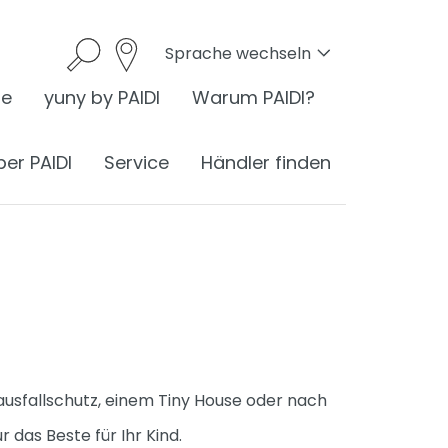
Sprache wechseln
he
yuny by PAIDI
Warum PAIDI?
ber PAIDI
Service
Händler finden
onomie
I ist Ergonomie
nomie am Schreibtisch
ausfallschutz, einem Tiny House oder nach
ess
ergonomisches Sitzen
®
das Beste für Ihr Kind.