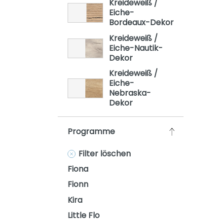
Kreideweiß /
Oscar
Eiche-
Bordeaux-Dekor
Remo
Kreideweiß /
Sten
Eiche-Nautik-
Dekor
Stiene
Kreideweiß /
Yolanda
Eiche-
Nebraska-
Dekor
Programme
Filter löschen
Fiona
Fionn
Kira
Little Flo