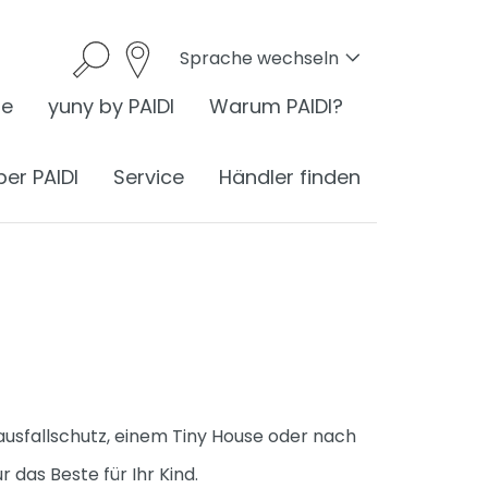
Sprache wechseln
he
yuny by PAIDI
Warum PAIDI?
ber PAIDI
Service
Händler finden
onomie
I ist Ergonomie
nomie am Schreibtisch
ausfallschutz, einem Tiny House oder nach
ess
ergonomisches Sitzen
®
das Beste für Ihr Kind.