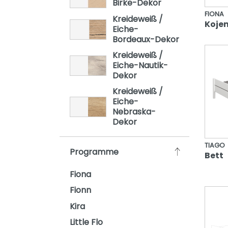
Birke-Dekor
Oscar
FIONA
Kreideweiß /
Koje
Remo
Eiche-
Bordeaux-Dekor
Sten
Kreideweiß /
Stiene
Eiche-Nautik-
Dekor
Yolanda
Kreideweiß /
Eiche-
Nebraska-
Dekor
TIAGO
Programme
Bett
Fiona
Fionn
Kira
Little Flo