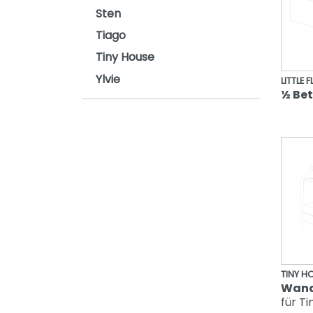
Sten
Tiago
Tiny House
Ylvie
LITTLE 
½ Be
TINY H
Wand
für T