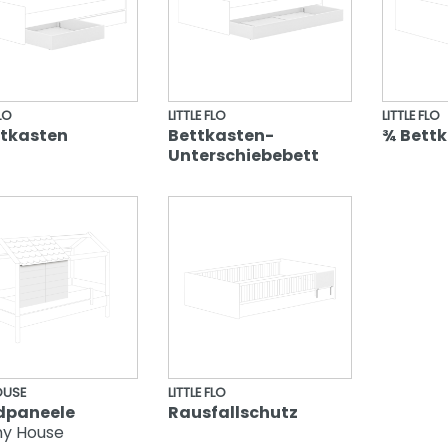
FLO
LITTLE FLO
LITTLE FLO
ttkasten
Bettkasten-
¾ Bett
Unterschiebebett
OUSE
LITTLE FLO
paneele
Rausfallschutz
iny House