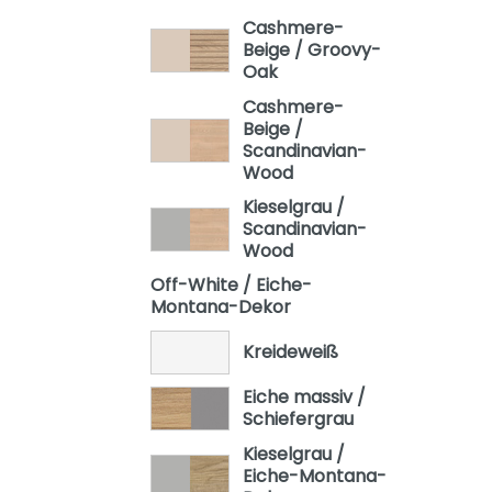
Oscar
Cashmere-
Beige / Groovy-
Remo
Oak
Sten
Cashmere-
Beige /
Stiene
Scandinavian-
Wood
Yolanda
Kieselgrau /
Scandinavian-
Wood
Off-White / Eiche-
Montana-Dekor
Kreideweiß
Eiche massiv /
Schiefergrau
Kieselgrau /
Eiche-Montana-