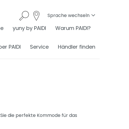
Sprache wechseln
he
yuny by PAIDI
Warum PAIDI?
ber PAIDI
Service
Händler finden
onomie
I ist Ergonomie
nomie am Schreibtisch
 Sie die perfekte Kommode für das
ess
ergonomisches Sitzen
®