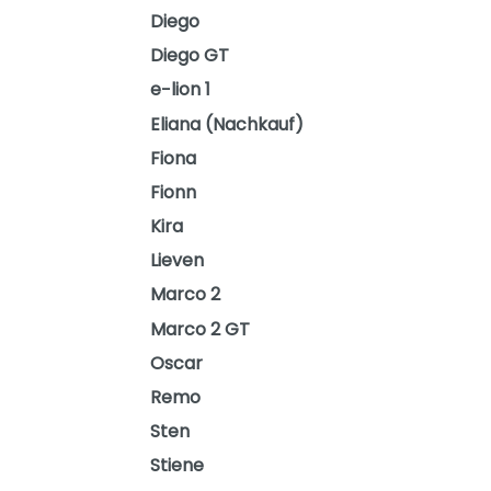
Diego
Diego GT
e−lion 1
Eliana (Nachkauf)
Fiona
Fionn
Kira
Lieven
Marco 2
Marco 2 GT
Oscar
Remo
Sten
Stiene