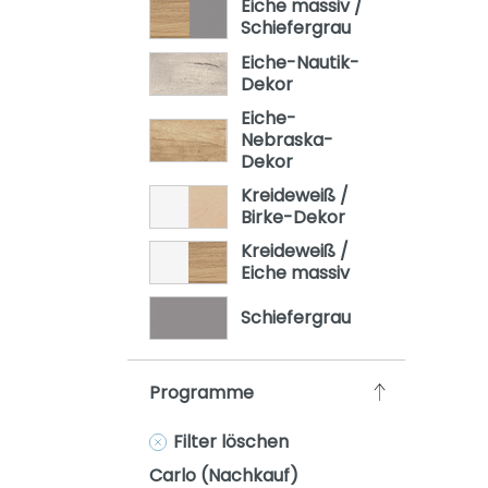
Eiche massiv /
Oscar
Schiefergrau
Remo
Eiche-Nautik-
Dekor
Sten
Eiche-
Stiene
Nebraska-
Dekor
Yolanda
Kreideweiß /
Birke-Dekor
Kreideweiß /
Eiche massiv
Schiefergrau
Programme
Filter löschen
Carlo (Nachkauf)