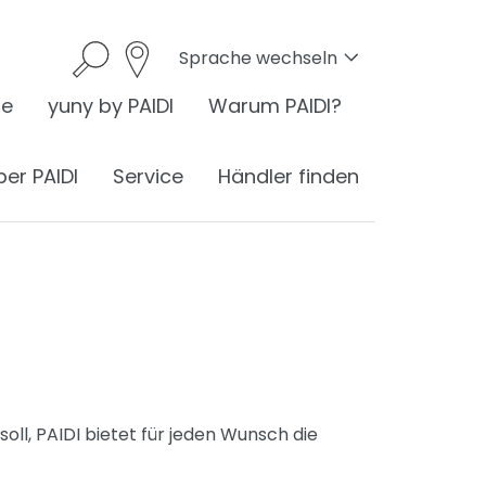
Sprache wechseln
he
yuny by PAIDI
Warum PAIDI?
ber PAIDI
Service
Händler finden
onomie
I ist Ergonomie
nomie am Schreibtisch
oll, PAIDI bietet für jeden Wunsch die
ess
ergonomisches Sitzen
®