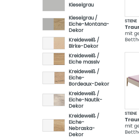
Kieselgrau
Oscar
Remo
Kieselgrau /
STIENE
Eiche-Montana-
Trau
Sten
Dekor
mit g
Stiene
Betth
Kreideweiß /
Birke-Dekor
Yolanda
Kreideweiß /
Eiche massiv
Kreideweiß /
Eiche-
Bordeaux-Dekor
Kreideweiß /
Eiche-Nautik-
Dekor
STIENE
Kreideweiß /
Trau
Eiche-
mit g
Nebraska-
Betth
Dekor