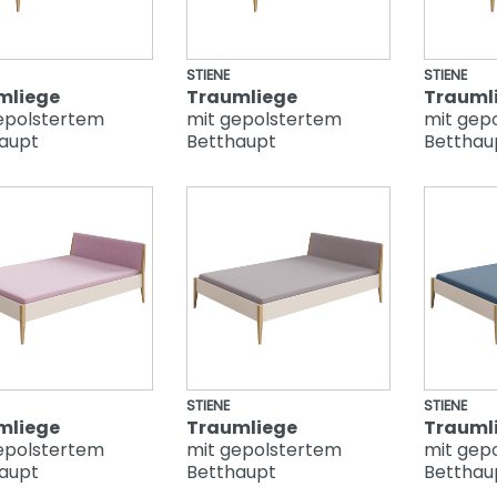
STIENE
STIENE
mliege
Traumliege
Trauml
epolstertem
mit gepolstertem
mit gep
aupt
Betthaupt
Betthau
STIENE
STIENE
mliege
Traumliege
Trauml
epolstertem
mit gepolstertem
mit gep
aupt
Betthaupt
Betthau