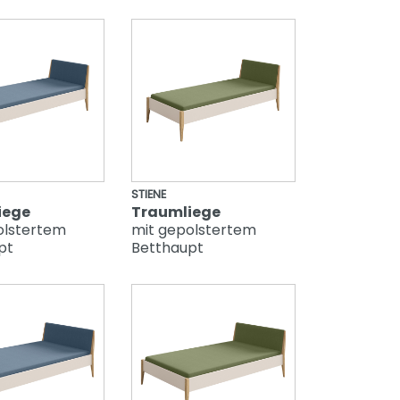
STIENE
iege
Traumliege
olstertem
mit gepolstertem
pt
Betthaupt