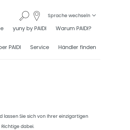
Sprache wechseln
he
yuny by PAIDI
Warum PAIDI?
ber PAIDI
Service
Händler finden
onomie
I ist Ergonomie
nomie am Schreibtisch
assen Sie sich von Ihrer einzigartigen
ess
ergonomisches Sitzen
®
Richtige dabei.