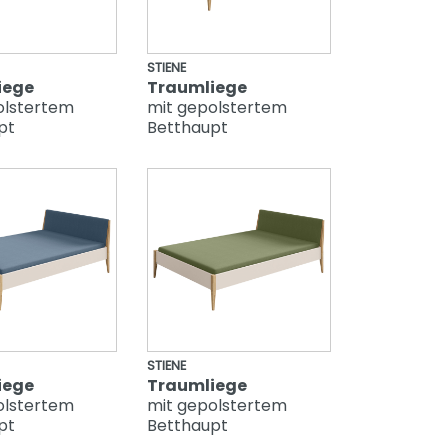
STIENE
iege
Traumliege
olstertem
mit gepolstertem
pt
Betthaupt
STIENE
iege
Traumliege
olstertem
mit gepolstertem
pt
Betthaupt