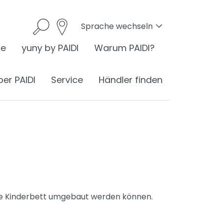
Sprache wechseln
he
yuny by PAIDI
Warum PAIDI?
ber PAIDI
Service
Händler finden
onomie
I ist Ergonomie
nomie am Schreibtisch
ste Kinderbett umgebaut werden können.
ess
ergonomisches Sitzen
®