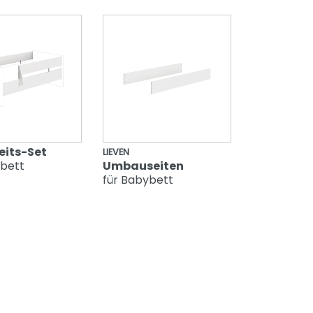
eits-Set
LIEVEN
ybett
Umbauseiten
für Babybett