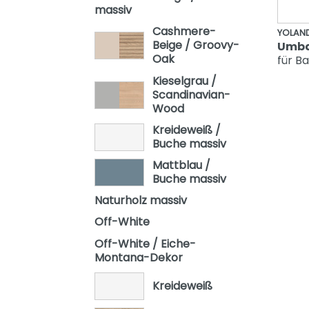
massiv
Oscar
Cashmere-
YOLAN
Remo
Beige / Groovy-
Umba
Oak
für B
Sten
Kieselgrau /
Stiene
Scandinavian-
Wood
Yolanda
Kreideweiß /
Buche massiv
Mattblau /
Buche massiv
Naturholz massiv
Off-White
Off-White / Eiche-
Montana-Dekor
Kreideweiß