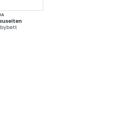
DA
useiten
abybett