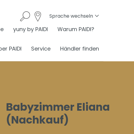
Sprache wechseln
he
yuny by PAIDI
Warum PAIDI?
ber PAIDI
Service
Händler finden
onomie
Babyzimmer Eliana
I ist Ergonomie
(Nachkauf)
nomie am Schreibtisch
ess
ergonomisches Sitzen
®