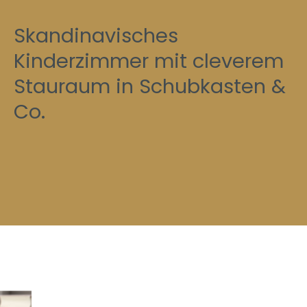
Skandinavisches
Kinderzimmer mit cleverem
Stauraum in Schubkasten &
Co.