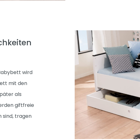
chkeiten
Babybett wird
bett mit den
päter als
rden giftfreie
 sind, tragen