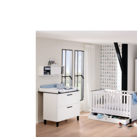
Oscar
Remo
Sten
Stiene
Yolanda