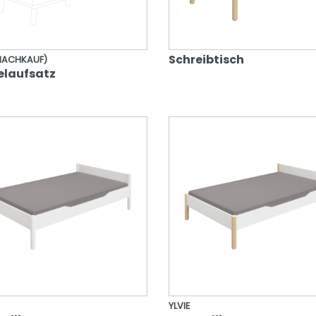
Schreibtisch
(NACHKAUF)
elaufsatz
YLVIE