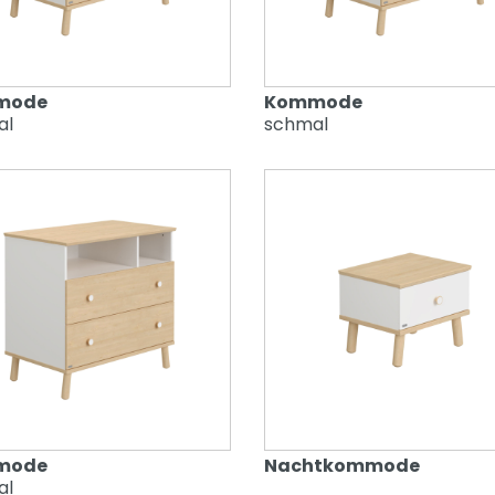
mode
Kommode
al
schmal
mode
Nachtkommode
al