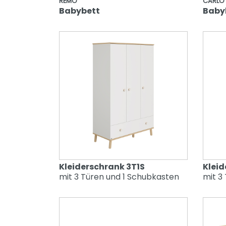
REMO
CARLO
Oscar
Babybett
Baby
Remo
Sten
Stiene
Yolanda
Kleiderschrank 3T1S
Kleid
mit 3 Türen und 1 Schubkasten
mit 3