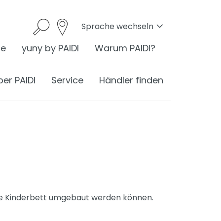
Sprache wechseln
he
yuny by PAIDI
Warum PAIDI?
ber PAIDI
Service
Händler finden
onomie
I ist Ergonomie
nomie am Schreibtisch
ste Kinderbett umgebaut werden können.
ess
ergonomisches Sitzen
®