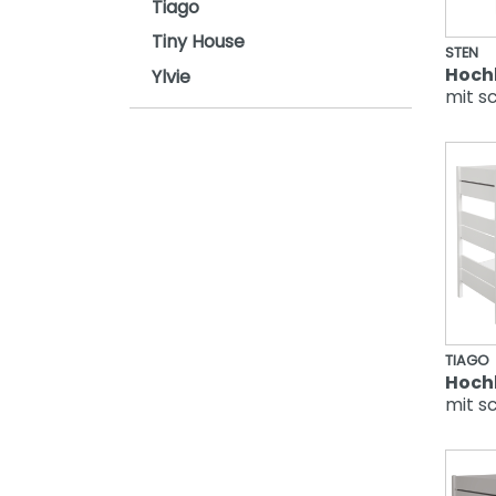
Tiago
Oscar
Tiny House
STEN
Remo
Hoch
Ylvie
mit sc
Sten
Stiene
Yolanda
TIAGO
Hoch
mit sc