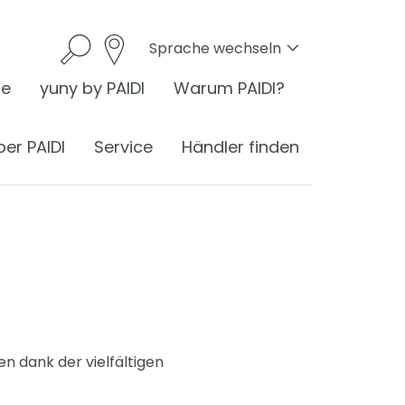
Sprache wechseln
he
yuny by PAIDI
Warum PAIDI?
ber PAIDI
Service
Händler finden
onomie
I ist Ergonomie
nomie am Schreibtisch
n dank der vielfältigen
ess
ergonomisches Sitzen
®