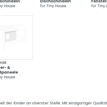
schindeln
Dachschindeln
Fenster
iny House
für Tiny House
für Tiny
OUSE
er- &
paneele
iny House
it der Kinder an oberster Stelle. Mit einzigartiger Quali