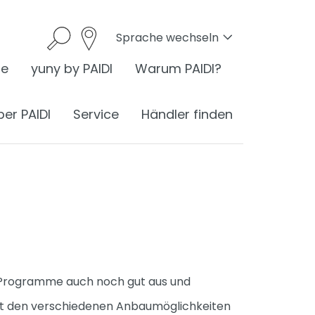
Sprache wechseln
he
yuny by PAIDI
Warum PAIDI?
ber PAIDI
Service
Händler finden
onomie
I ist Ergonomie
nomie am Schreibtisch
d Programme auch noch gut aus und
ess
ergonomisches Sitzen
®
 mit den verschiedenen Anbaumöglichkeiten