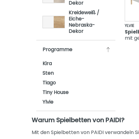
Dekor
Oscar
Kreideweiß /
Remo
Eiche-
Nebraska-
YLVIE
Sten
Dekor
Spiel
mit ge
Stiene
Yolanda
Programme
Kira
Sten
Tiago
Tiny House
Ylvie
Warum Spielbetten von PAIDI?
Mit den Spielbetten von PAIDI verwandeln Si