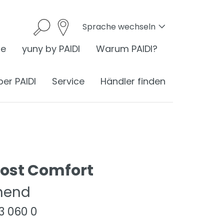
Sprache wechseln
he
yuny by PAIDI
Warum PAIDI?
ber PAIDI
Service
Händler finden
onomie
rost Comfort
I ist Ergonomie
ehend
nomie am Schreibtisch
83 060 0
ess
ergonomisches Sitzen
®