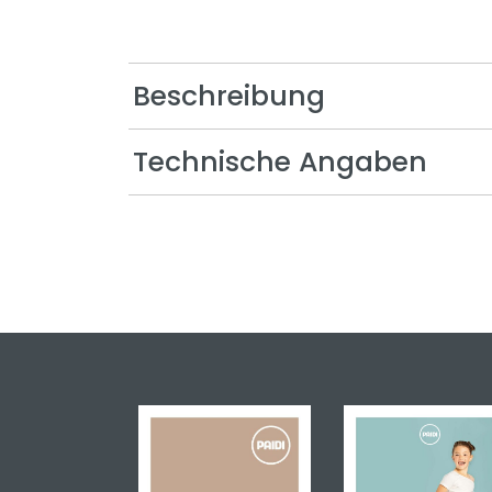
Oscar
Remo
Beschreibung
Sten
Stiene
Technische Angaben
Yolanda