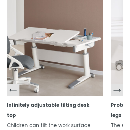
Infinitely adjustable tilting desk
Protect
top
legs
Children can tilt the work surface
The sil