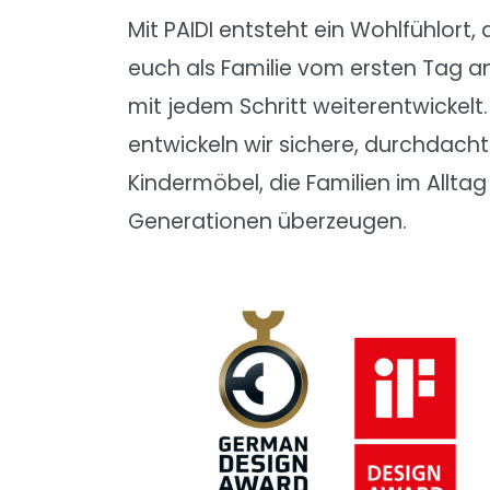
Oscar
Mit PAIDI entsteht ein Wohlfühlort,
Remo
euch als Familie vom ersten Tag an
Sten
mit jedem Schritt weiterentwickelt.
Stiene
entwickeln wir sichere, durchdach
Yolanda
Kindermöbel, die Familien im Allta
Generationen überzeugen.