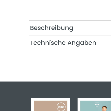
Oscar
Remo
Sten
Beschreibung
Stiene
Yolanda
Technische Angaben