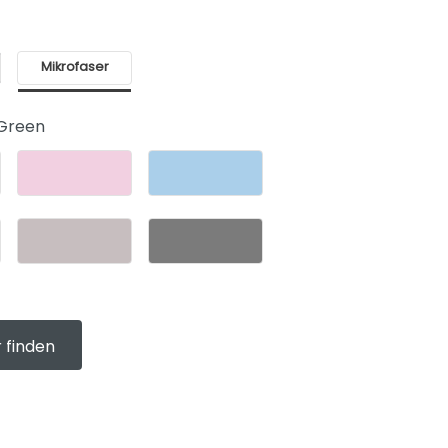
Mikrofaser
 Green
 finden