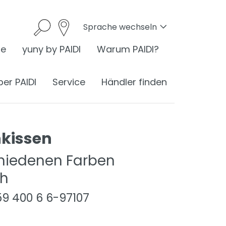
Sprache wechseln
he
yuny by PAIDI
Warum PAIDI?
ber PAIDI
Service
Händler finden
kissen
onomie
chiedenen Farben
ch
I ist Ergonomie
259 400 6 6-97107
nomie am Schreibtisch
ess
ergonomisches Sitzen
®