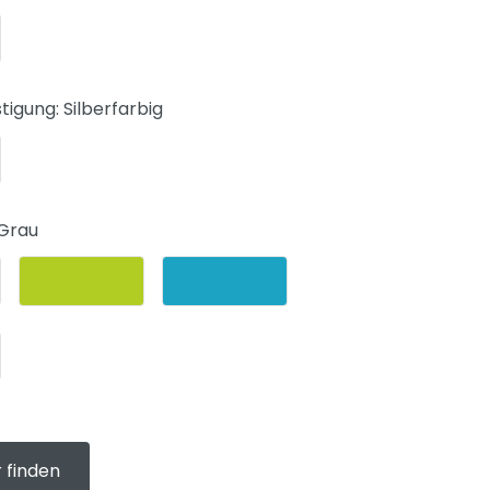
stigung:
Silberfarbig
 Grau
 finden