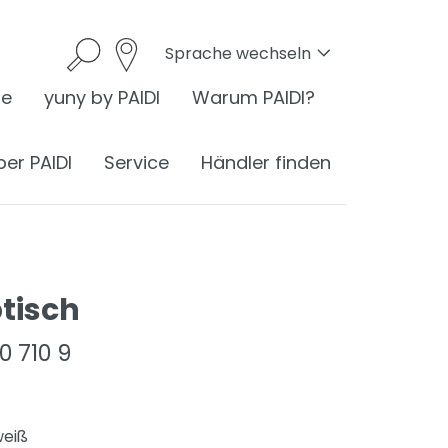
Sprache wechseln
he
yuny by PAIDI
Warum PAIDI?
ber PAIDI
Service
Händler finden
tisch
onomie
40 710 9
I ist Ergonomie
nomie am Schreibtisch
ess
ergonomisches Sitzen
®
weiß