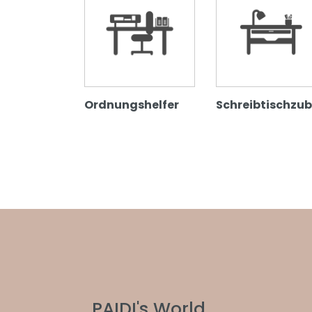
Ordnungshelfer
Schreibtischzu
PAIDI's World