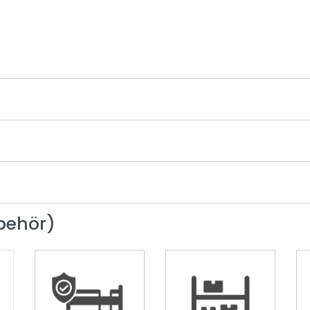
behör)