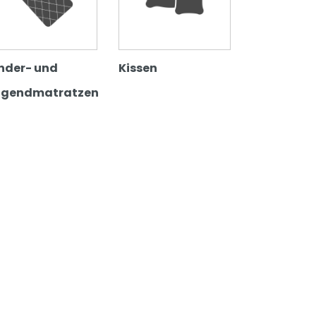
nder- und
Kissen
ugendmatratzen