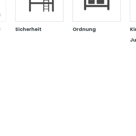
8
Sicherheit
Ordnung
Ki
J