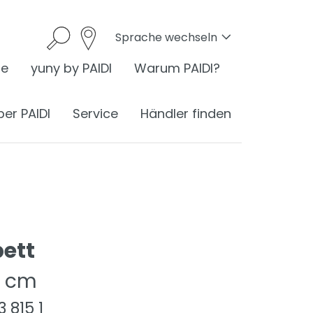
Sprache wechseln
he
yuny by PAIDI
Warum PAIDI?
ber PAIDI
Service
Händler finden
onomie
ett
I ist Ergonomie
nomie am Schreibtisch
0 cm
ess
ergonomisches Sitzen
®
3 815 1