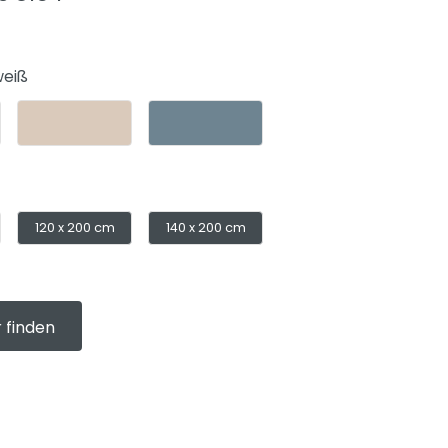
weiß
120 x 200 cm
140 x 200 cm
 finden