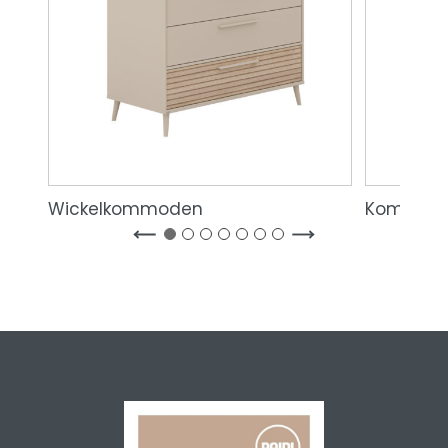
Wickelkommoden
Kommode