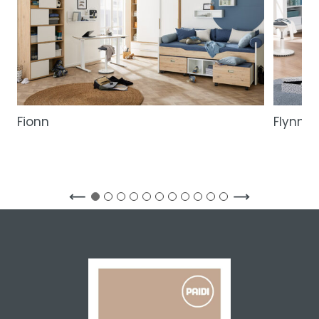
Fionn
Flynn